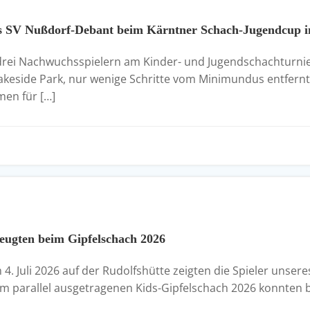
 des SV Nußdorf-Debant beim Kärntner Schach-Jugendcup i
rei Nachwuchsspielern am Kinder- und Jugendschachturnier 
keside Park, nur wenige Schritte vom Minimundus entfern
en für […]
eugten beim Gipfelschach 2026
4. Juli 2026 auf der Rudolfshütte zeigten die Spieler unse
im parallel ausgetragenen Kids-Gipfelschach 2026 konnten b