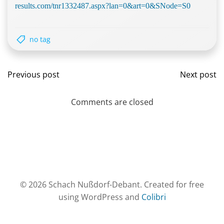
results.com/tnr1332487.aspx?lan=0&art=0&SNode=S0
no tag
Post
Post
Previous post
Next post
navigation
navig
Comments are closed
© 2026 Schach Nußdorf-Debant. Created for free
using WordPress and
Colibri