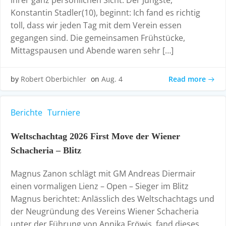
ihrer ganz persönlichen Sicht. Der Jüngste,
Konstantin Stadler(10), beginnt: Ich fand es richtig
toll, dass wir jeden Tag mit dem Verein essen
gegangen sind. Die gemeinsamen Frühstücke,
Mittagspausen und Abende waren sehr […]
Read more
by
Robert Oberbichler
on
Aug. 4
Berichte
Turniere
Weltschachtag 2026 First Move der Wiener
Schacheria – Blitz
Magnus Zanon schlägt mit GM Andreas Diermair
einen vormaligen Lienz – Open – Sieger im Blitz
Magnus berichtet: Anlässlich des Weltschachtags und
der Neugründung des Vereins Wiener Schacheria
unter der Führung von Annika Fröwis, fand dieses