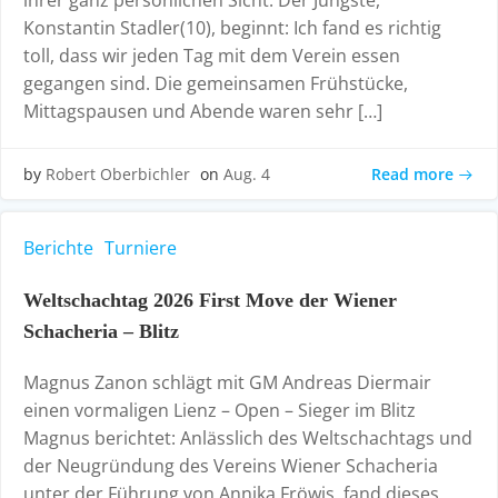
ihrer ganz persönlichen Sicht. Der Jüngste,
Konstantin Stadler(10), beginnt: Ich fand es richtig
toll, dass wir jeden Tag mit dem Verein essen
gegangen sind. Die gemeinsamen Frühstücke,
Mittagspausen und Abende waren sehr […]
Read more
by
Robert Oberbichler
on
Aug. 4
Berichte
Turniere
Weltschachtag 2026 First Move der Wiener
Schacheria – Blitz
Magnus Zanon schlägt mit GM Andreas Diermair
einen vormaligen Lienz – Open – Sieger im Blitz
Magnus berichtet: Anlässlich des Weltschachtags und
der Neugründung des Vereins Wiener Schacheria
unter der Führung von Annika Fröwis, fand dieses