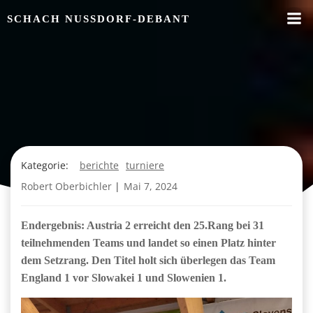
Zum
SCHACH NUSSDORF-DEBANT
Inhalt
springen
Kategorie:
berichte
turniere
Robert Oberbichler
|
Mai 7, 2024
Endergebnis: Austria 2 erreicht den 25.Rang bei 31
teilnehmenden Teams und landet so einen Platz hinter
dem Setzrang. Den Titel holt sich überlegen das Team
England 1 vor Slowakei 1 und Slowenien 1.