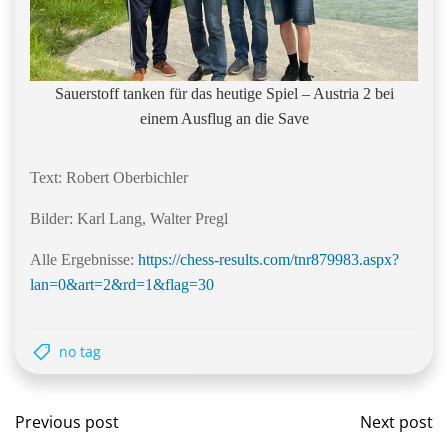
Sauerstoff tanken für das heutige Spiel – Austria 2 bei
einem Ausflug an die Save
Text: Robert Oberbichler
Bilder: Karl Lang, Walter Pregl
Alle Ergebnisse:
https://chess-results.com/tnr879983.aspx?
lan=0&art=2&rd=1&flag=30
no tag
Post
Post
Previous post
Next post