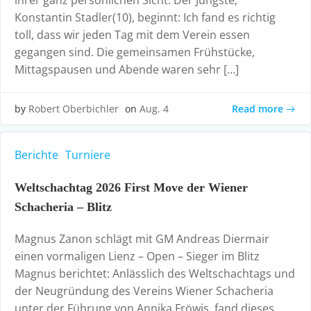
ihrer ganz persönlichen Sicht. Der Jüngste,
Konstantin Stadler(10), beginnt: Ich fand es richtig
toll, dass wir jeden Tag mit dem Verein essen
gegangen sind. Die gemeinsamen Frühstücke,
Mittagspausen und Abende waren sehr […]
Read more
by
Robert Oberbichler
on
Aug. 4
Berichte
Turniere
Weltschachtag 2026 First Move der Wiener
Schacheria – Blitz
Magnus Zanon schlägt mit GM Andreas Diermair
einen vormaligen Lienz – Open – Sieger im Blitz
Magnus berichtet: Anlässlich des Weltschachtags und
der Neugründung des Vereins Wiener Schacheria
unter der Führung von Annika Fröwis, fand dieses