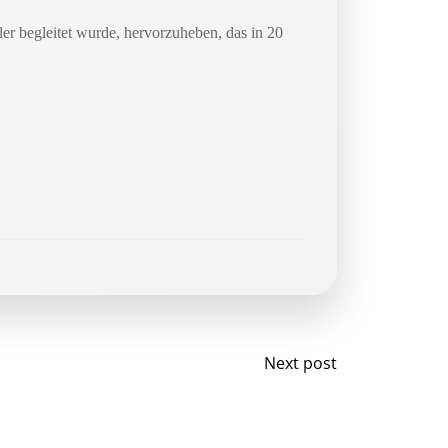
er begleitet wurde, hervorzuheben, das in 20
Post
Next post
navigation