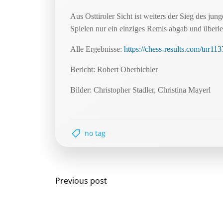
Aus Osttiroler Sicht ist weiters der Sieg des j
Spielen nur ein einziges Remis abgab und über
Alle Ergebnisse:
https://chess-results.com/tnr1
Bericht: Robert Oberbichler
Bilder: Christopher Stadler, Christina Mayerl
no tag
Post
Previous post
navigation