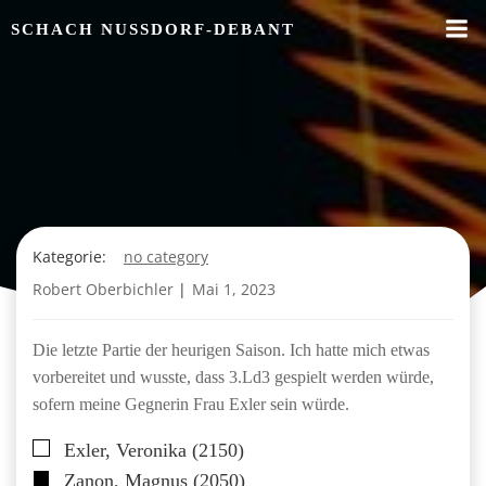
Zum
SCHACH NUSSDORF-DEBANT
Inhalt
springen
Kategorie:
no category
Robert Oberbichler
|
Mai 1, 2023
Die letzte Partie der heurigen Saison. Ich hatte mich etwas
vorbereitet und wusste, dass 3.Ld3 gespielt werden würde,
sofern meine Gegnerin Frau Exler sein würde.
Exler, Veronika (2150)
Zanon, Magnus (2050)