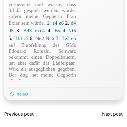
vorbereitet und wusste, dass
3.Ld3 gespielt werden würde,
sofern meine Gegnerin Frau
Exler sein würde.
1.
e4
e6
2.
d4
d5
3.
Bd3
dxe4
4.
Bxe4
Nf6
5.
Bf3
c5
6.
Ne2
Nc6
7.
Be3
e5
auf Empfehlung des GMs
Edouard Romain. Schwarz
bekommt einen Doppelbauern,
hat aber dafür das Läuferpaar.
Wird als ausgeglichen gegeben.
Der Zug hat meine Gegnerin
allerdings etwas aus dem
Konzept gebracht und aus der
Vorbereitung geworfen
no tag
8.
Bxc6+
bxc6
9.
dxe5
Qxd1+
10.
Kxd1
Ng4
11.
Nd2
Nxe5
bis
Post
Post
Previous post
Next post
hierher war meine Vorbereitung.
Hier gibt es mehrere
navigation
navig
Möglichkeiten für Weiß. Man