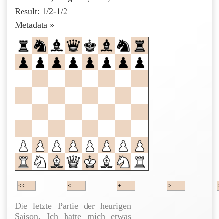
Result: 1/2-1/2
Click
Metadata »
to
open.
Die letzte Partie der heurigen
Saison. Ich hatte mich etwas