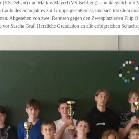
rer (VS Debant) und Markus Mayerl (VS Iselsberg) – punktegleich mit
m Laufe des Schuljahres zur Gruppe gestoßen ist, und sich trotzdem du
ten. Abgesehen von zwei Remisen gegen den Zweitplatzierten Filip Ortn
vor Sascha Graf. Herzliche Gratulation an alle erfolgreichen Schachsp