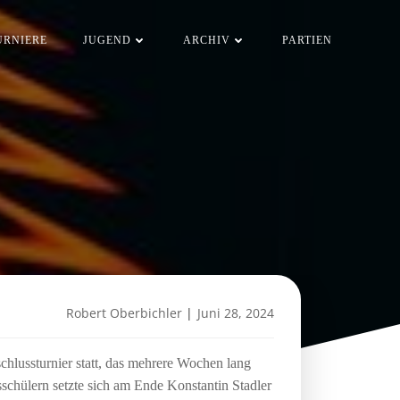
URNIERE
JUGEND
ARCHIV
PARTIEN
Robert Oberbichler
|
Juni 28, 2024
chlussturnier statt, das mehrere Wochen lang
ksschülern setzte sich am Ende Konstantin Stadler