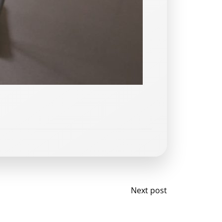
Post
Next post
navigation