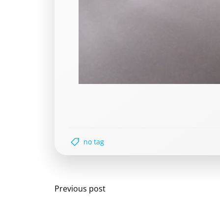
no tag
Post
Previous post
navigation