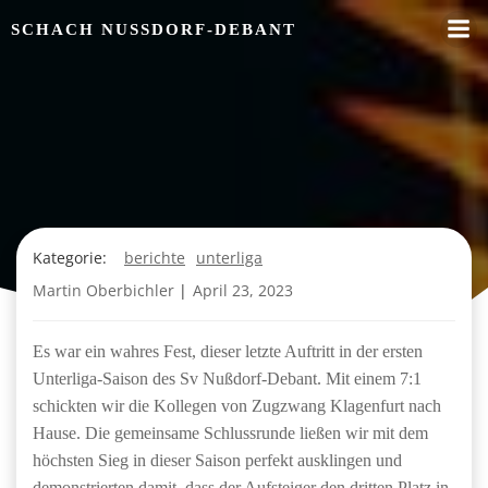
Zum
SCHACH NUSSDORF-DEBANT
Inhalt
springen
Kategorie:
berichte
unterliga
Martin Oberbichler
|
April 23, 2023
Es war ein wahres Fest, dieser letzte Auftritt in der ersten
Unterliga-Saison des Sv Nußdorf-Debant. Mit einem 7:1
schickten wir die Kollegen von Zugzwang Klagenfurt nach
Hause. Die gemeinsame Schlussrunde ließen wir mit dem
höchsten Sieg in dieser Saison perfekt ausklingen und
demonstrierten damit, dass der Aufsteiger den dritten Platz in