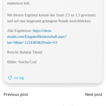
mattsetzen ließ.
Mit diesem Ergebnis konnte das Team 2,5 zu 1,5 gewinnen
und auf eine insgesamt gelungene Runde zurückblicken.
Alle Ergebnisse:
https://chess-
results.com/EingabeMeisterschaft.aspx?
lan=0&tnr=1234385&SNode=S3
Bericht: Rafaela Theurl
Bilder: Sascha Graf
no tag
Post
Post
Previous post
Next post
navigation
navig