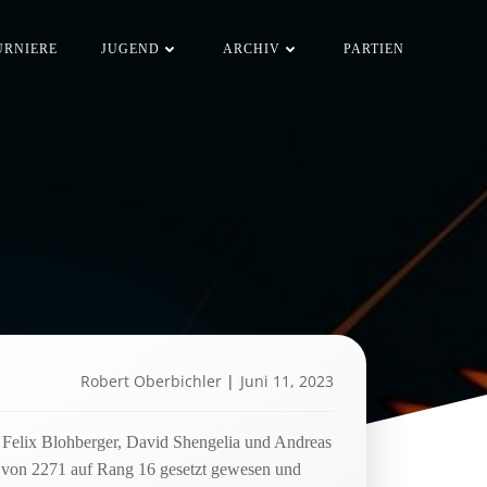
URNIERE
JUGEND
ARCHIV
PARTIEN
Robert Oberbichler
|
Juni 11, 2023
v, Felix Blohberger, David Shengelia und Andreas
lo von 2271 auf Rang 16 gesetzt gewesen und