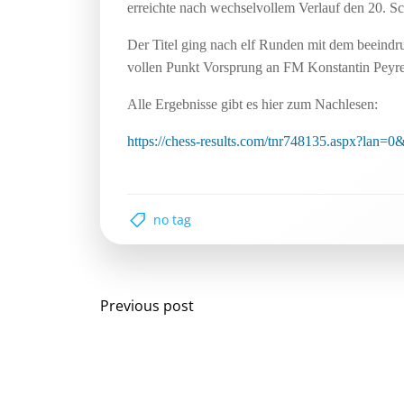
erreichte nach wechselvollem Verlauf den 20. Sc
Der Titel ging nach elf Runden mit dem beeindr
vollen Punkt Vorsprung an FM Konstantin Peyre
Alle Ergebnisse gibt es hier zum Nachlesen:
https://chess-results.com/tnr748135.aspx?la
no tag
Post
Previous post
navigation